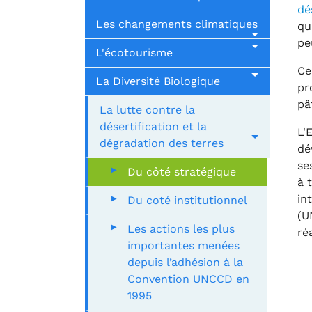
dé
Les changements climatiques
qu
pe
L'écotourisme
Ce
La Diversité Biologique
pr
pâ
La lutte contre la
désertification et la
L'
dégradation des terres
dé
se
Du côté stratégique
à 
in
Du coté institutionnel
(U
Les actions les plus
ré
importantes menées
Sh
depuis l’adhésion à la
Convention UNCCD en
1995