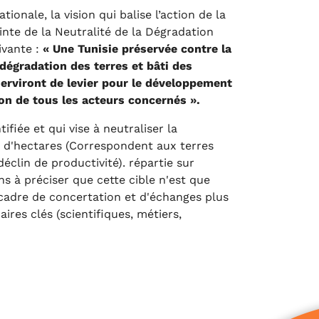
onale, la vision qui balise l’action de la
einte de la Neutralité de la Dégradation
ivante :
« Une Tunisie préservée contre la
a dégradation des terres et bâti des
erviront de levier pour le développement
on de tous les acteurs concernés ».
ifiée et qui vise à neutraliser la
s d'hectares (Correspondent aux terres
clin de productivité). répartie sur
ns à préciser que cette cible n'est que
 cadre de concertation et d'échanges plus
ires clés (scientifiques, métiers,