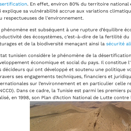
sertification
. En effet, environ 80% du territoire national
i explique sa vulnérabilité accrue aux variations climati
u respectueuses de l'environnement.
 phénomène est subséquent à une rupture d’équilibre éco
oductivité des écosystèmes, c’est-à-dire de la fertilité du 
turages et de la biodiversité menaçant ainsi la
sécurité a
Etat tunisien considère le phénomène de la désertificati
veloppement économique et social du pays. Il constitue l
s décideurs qui ont développé et soutenu une politique vo
travers ses engagements techniques, financiers et juridiq
ternationales sur l’environnement et en particulier celle re
NCCD). Dans ce cadre, la Tunisie est parmi les premiers pa
alisé, en 1998, son Plan d’Action National de Lutte contre
ow larger version