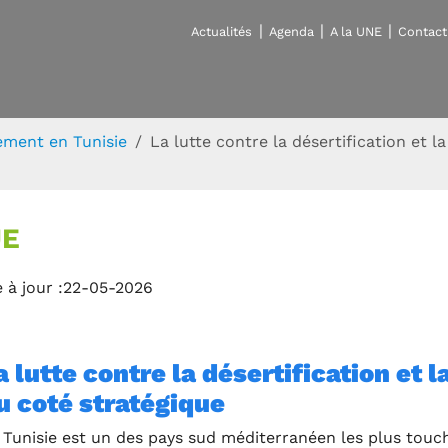
Actualités
Agenda
A la UNE
Contact
ement en Tunisie
La lutte contre la désertification et l
UE
 à jour :22-05-2026
a lutte contre la désertification et 
u coté stratégique
 Tunisie est un des pays sud méditerranéen les plus tou