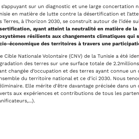
 s’appuyant sur un diagnostic et une large concertation nati
nisie en matière de lutte contre la désertification et l’att
s Terres, à l’horizon 2030, se construit autour de l’idée su
sertification, ayant atteint la neutralité en matière de l
osystèmes résilients aux changements climatiques qui s
cio-économique des territoires à travers une participati
e Cible Nationale Volontaire (CNV) de la Tunisie a été ident
gradation des terres sur une surface totale de 2.2million
ant changée d’occupation et des terres ayant connue un dé
ensemble du territoire national et ce d'ici 2030. Nous teno
éliminaire. Elle mérite d'être davantage précisée dans un
verts aux expériences et contributions de tous les partena
nificateurs,...).