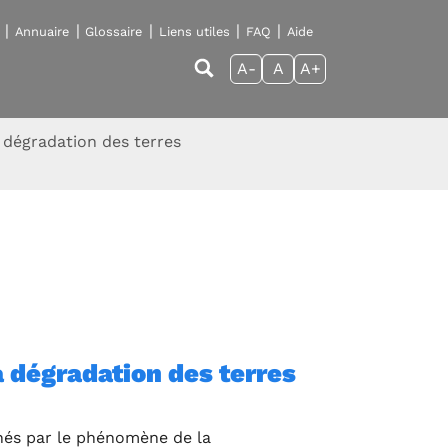
Annuaire
Glossaire
Liens utiles
FAQ
Aide
A-
A
A+
a dégradation des terres
la dégradation des terres
chés par le phénomène de la