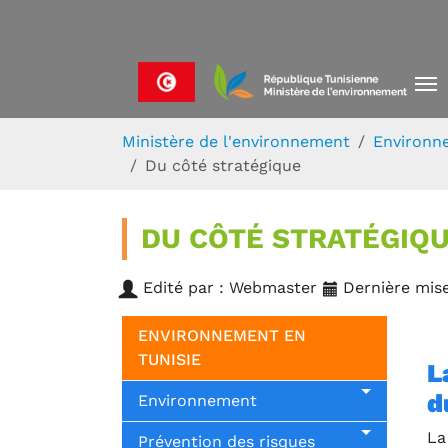
Skip to main navigation
Aller au contenu principal
Skip to page footer
Vous êtes ici:
Ministère de l'environnement
Environn
Du côté stratégique
DU CÔTÉ STRATÉGIQ
Edité par : Webmaster
Dernière mise
ENVIRONNEMENT EN
TUNISIE
L
d
Environnement
La
Prévention des risques