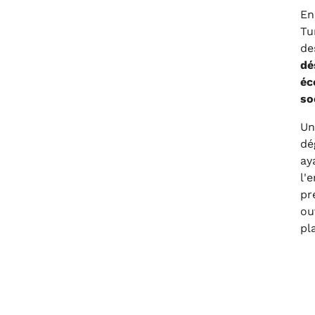
En
Tu
de
dé
éc
so
Un
dé
ay
l'
pr
ou
pla