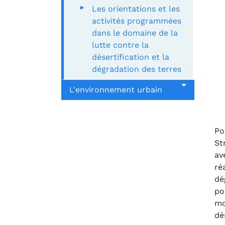
Les orientations et les
activités programmées
dans le domaine de la
lutte contre la
désertification et la
dégradation des terres
L'environnement urbain
Po
St
av
ré
dé
po
mo
dé