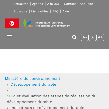
Skip to main navigation
Aller au contenu principal
Skip to page footer
Actualités
Agenda
A la UNE
Contact
Annuaire
Glossaire
Liens utiles
FAQ
Aide
A-
A
A+
Vous êtes ici:
Ministère de l'environnement
Développement durable
Suivi et évaluation des étapes de réalisation du
développement durable
Indicateurs de développement durable