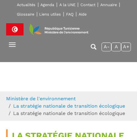
Skip to main navigation
Aller au contenu principal
Skip to page footer
Actualités
Agenda
A la UNE
Contact
Annuaire
Glossaire
Liens utiles
FAQ
Aide
A-
A
A+
Vous êtes ici:
Ministère de l'environnement
La stratégie nationale de transition écologique
La stratégie nationale de transition écologique
LA STRATÉGIE NATIONALE