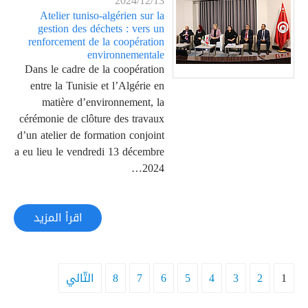
2024/12/13
Atelier tuniso-algérien sur la
gestion des déchets : vers un
renforcement de la coopération
environnementale
Dans le cadre de la coopération
entre la Tunisie et l’Algérie en
matière d’environnement, la
cérémonie de clôture des travaux
d’un atelier de formation conjoint
a eu lieu le vendredi 13 décembre
2024…
اقرأ المزيد
1
2
3
4
5
6
7
8
التّالي