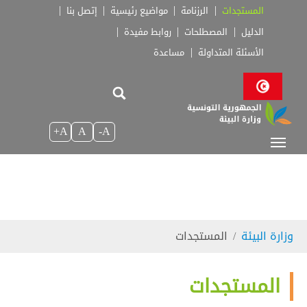
Skip to main navigatio
Skip to main conten
Skip to page foote
المستجدات
الرزنامة
مواضيع رئيسية
إتصل بنا
الدليل
المصطلحات
روابط مفيدة
الأسئلة المتداولة
مساعدة
A+
A
A-
You are here:
وزارة البيئة
المستجدات
المستجدات