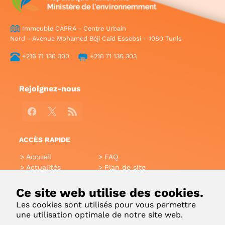
Immeuble CAPRA - Centre Urbain
Nord - Avenue Mohamed Béji Caïd Essebsi - 1080 Tunis
+216 71 136 300
+216 71 136 303
Rejoignez-nous
Facebook
X
RSS
ACCÈS RAPIDE
Accueil
FAQ
Actualités
Plan de site
Annuaire
Aide
Glossaire
Intranet
Ce site web utilise des cookies.
Liens utiles
Applications Mobiles
Les cookies sont utilisés pour vous permettre
Contact
une utilisation optimale de notre site web.