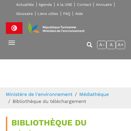
Skip to main navigation
Aller au contenu principal
Skip to page footer
Actualités
Agenda
A la UNE
Contact
Annuaire
Glossaire
Liens utiles
FAQ
Aide
A-
A
A+
Vous êtes ici:
Ministère de l'environnement
Médiathèque
Bibliothèque du téléchargement
BIBLIOTHÈQUE DU