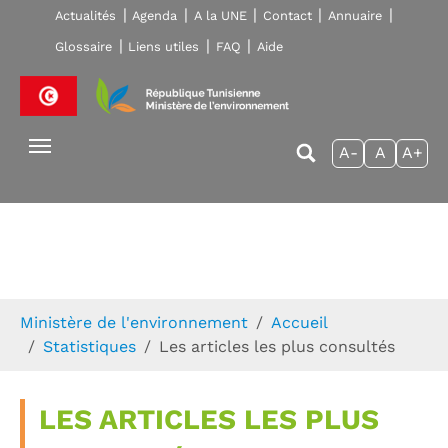
Skip to main navigation
Aller au contenu principal
Skip to page footer
Actualités
Agenda
A la UNE
Contact
Annuaire
Glossaire
Liens utiles
FAQ
Aide
A-
A
A+
Vous êtes ici:
Ministère de l'environnement
Accueil
Statistiques
Les articles les plus consultés
LES ARTICLES LES PLUS