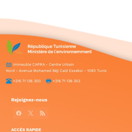
Immeuble CAPRA - Centre Urbain
Nord - Avenue Mohamed Béji Caïd Essebsi - 1080 Tunis
+216 71 136 300
+216 71 136 303
Rejoignez-nous
Facebook
X
RSS
ACCÈS RAPIDE