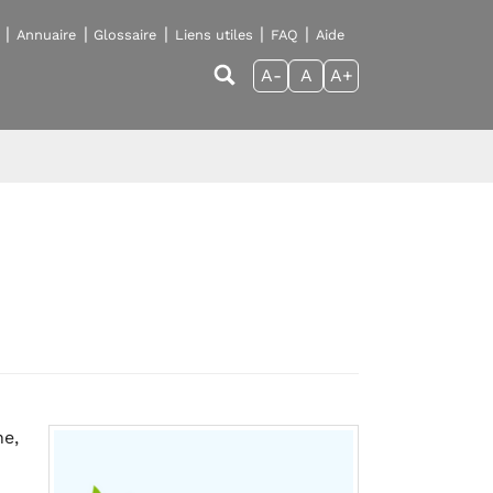
Annuaire
Glossaire
Liens utiles
FAQ
Aide
A-
A
A+
ne,