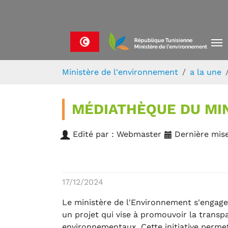
Skip to main navigation
Aller au contenu principal
Skip to page footer
Vous êtes ici:
Ministère de l'environnement
a la une
MÉDIATHÈQUE DU MI
Edité par : Webmaster
Dernière mise
17/12/2024
Le ministère de l'Environnement s'engage
un projet qui vise à promouvoir la transpa
environnementaux. Cette initiative perme