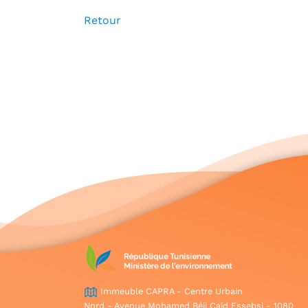
Retour
Immeuble CAPRA - Centre Urbain
Nord - Avenue Mohamed Béji Caïd Essebsi - 1080