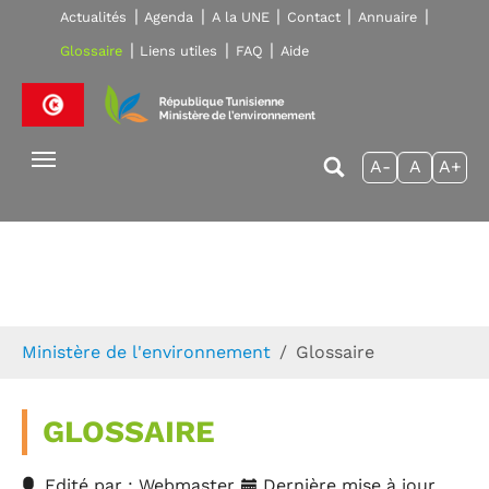
Skip to main navigation
Aller au contenu principal
Skip to page footer
Actualités
Agenda
A la UNE
Contact
Annuaire
Glossaire
Liens utiles
FAQ
Aide
A-
A
A+
Vous êtes ici:
Ministère de l'environnement
Glossaire
GLOSSAIRE
Edité par : Webmaster
Dernière mise à jour