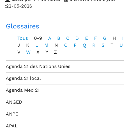
:22-05-2026
Glossaires
Tous
0-9
A
B
C
D
E
F
G
H
I
J
K
L
M
N
O
P
Q
R
S
T
U
V
W
X
Y
Z
Agenda 21 des Nations Unies
Agenda 21 local
Agenda Med 21
ANGED
ANPE
APAL