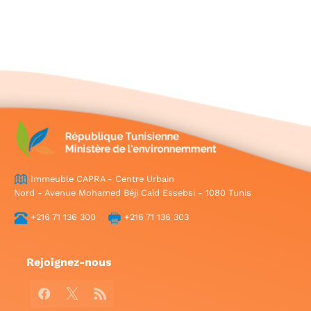
Immeuble CAPRA - Centre Urbain
Nord - Avenue Mohamed Béji Caïd Essebsi - 1080 Tunis
+216 71 136 300
+216 71 136 303
Rejoignez-nous
Facebook
X
RSS