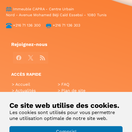
Immeuble CAPRA - Centre Urbain
Nord - Avenue Mohamed Béji Caïd Essebsi - 1080 Tunis
+216 71 136 300
+216 71 136 303
Rejoignez-nous
Facebook
X
RSS
ACCÈS RAPIDE
Accueil
FAQ
Actualités
Plan de site
Annuaire
Aide
Glossaire
Intranet
Ce site web utilise des cookies.
Liens utiles
Applications Mobiles
Les cookies sont utilisés pour vous permettre
Contact
une utilisation optimale de notre site web.
Copyright 2022 © Ministère de l'Environnement |
Compris!