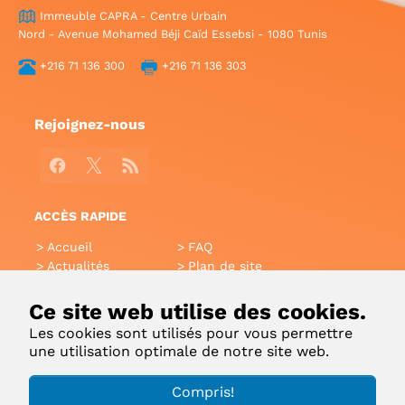
Immeuble CAPRA - Centre Urbain
Nord - Avenue Mohamed Béji Caïd Essebsi - 1080 Tunis
+216 71 136 300
+216 71 136 303
Rejoignez-nous
Facebook
X
RSS
ACCÈS RAPIDE
Accueil
FAQ
Actualités
Plan de site
Annuaire
Aide
Glossaire
Intranet
Ce site web utilise des cookies.
Liens utiles
Applications Mobiles
Les cookies sont utilisés pour vous permettre
Contact
une utilisation optimale de notre site web.
Copyright 2022 © Ministère de l'Environnement |
Compris!