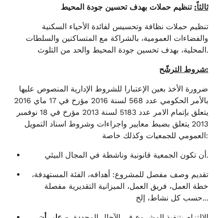
ثالثاً:
تنظيم حملات بهدف تحسين جودة المحيط
تنظيم حملات نظافة وتحسيس لفائدة الأحياء السكنية
والفضاءات العمومية، بالشراكة مع المتساكنين والسلطات
المحلية، بهدف تحسين جودة المحيط والحد من التلوث.
:
شروط الترشّح
ضرورة الأخذ بعين الإعتبارا للشروط الإدارية المنصوص عليها
بالأمر الحكومي عدد 568 لسنة 2016 مؤرخ في 17 ماي 2016
يتعلق بإتمام الامر عدد 5183 لسنة 2013 مؤرخ في 18 نوفمبر
2013 يتعلق بضبط معايير واجراءات وشروط اسناد التمويل
العمومي للجمعيات وكذلك خاصة:
.
أن تكون الجمعية قانونية وناشطة في المجال البيئي
تقديم وصف مفصل للمشروع: أهدافه، الفئة المستهدفة،
خطة العمل، فريق العمل، الميزانية التقديرية مفصلة
حسب كل نشاط، إلخ...
الالتزام بتنفيذ المشروع في الآجال المحددة، -
على أن