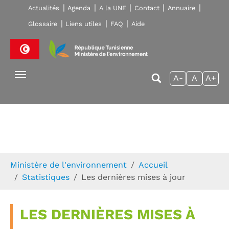
Skip to main navigation
Aller au contenu principal
Skip to page footer
Actualités
Agenda
A la UNE
Contact
Annuaire
Glossaire
Liens utiles
FAQ
Aide
A-
A
A+
Vous êtes ici:
Ministère de l'environnement
Accueil
Statistiques
Les dernières mises à jour
LES DERNIÈRES MISES À