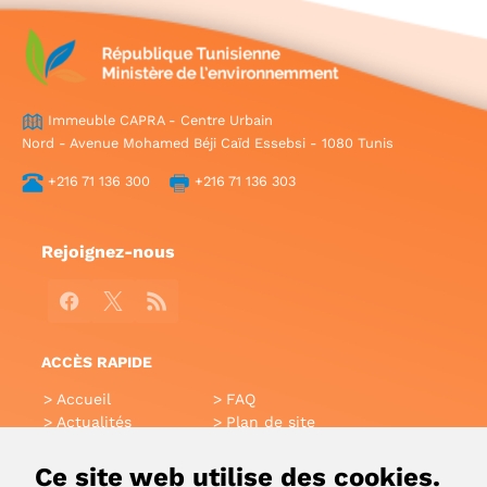
Immeuble CAPRA - Centre Urbain
Nord - Avenue Mohamed Béji Caïd Essebsi - 1080 Tunis
+216 71 136 300
+216 71 136 303
Rejoignez-nous
Facebook
X
RSS
ACCÈS RAPIDE
Accueil
FAQ
Actualités
Plan de site
Annuaire
Aide
Glossaire
Intranet
Ce site web utilise des cookies.