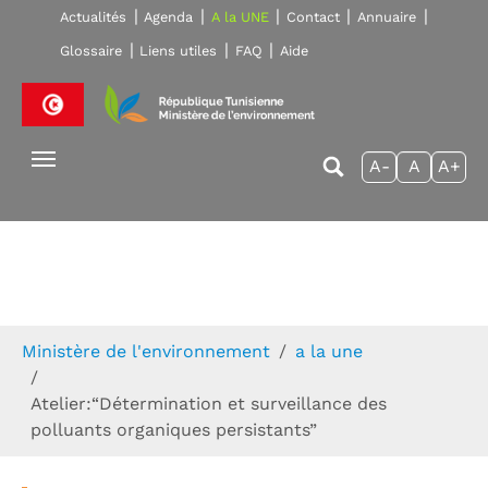
Skip to main navigation
Aller au contenu principal
Skip to page footer
Actualités
Agenda
A la UNE
Contact
Annuaire
Glossaire
Liens utiles
FAQ
Aide
A-
A
A+
Vous êtes ici:
Ministère de l'environnement
a la une
Atelier:“Détermination et surveillance des
polluants organiques persistants”